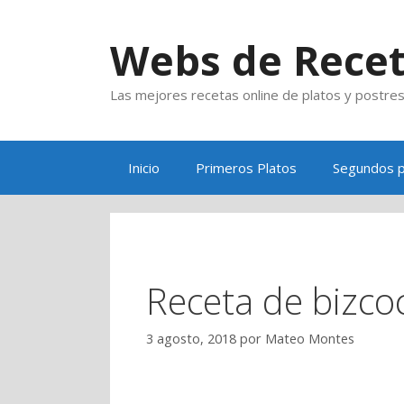
Saltar
al
Webs de Rece
contenido
Las mejores recetas online de platos y postre
Inicio
Primeros Platos
Segundos p
Receta de bizcoc
3 agosto, 2018
por
Mateo Montes