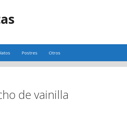
tas
s
latos
Postres
Otros
ho de vainilla