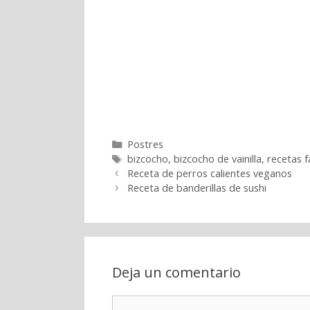
Categorías
Postres
Etiquetas
bizcocho
,
bizcocho de vainilla
,
recetas f
Receta de perros calientes veganos
Receta de banderillas de sushi
Deja un comentario
Comentario