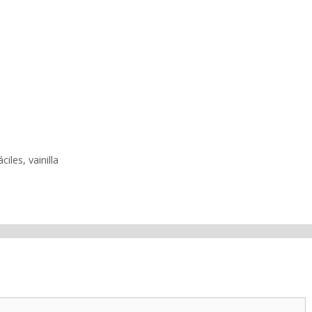
áciles
,
vainilla