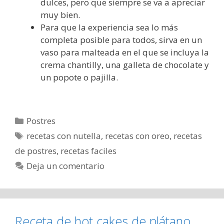
dulces, pero que siempre se va a apreciar
muy bien.
Para que la experiencia sea lo más
completa posible para todos, sirva en un
vaso para malteada en el que se incluya la
crema chantilly, una galleta de chocolate y
un popote o pajilla.
Categorías
Postres
Etiquetas
recetas con nutella
,
recetas con oreo
,
recetas
de postres
,
recetas faciles
Deja un comentario
Receta de hot cakes de plátano