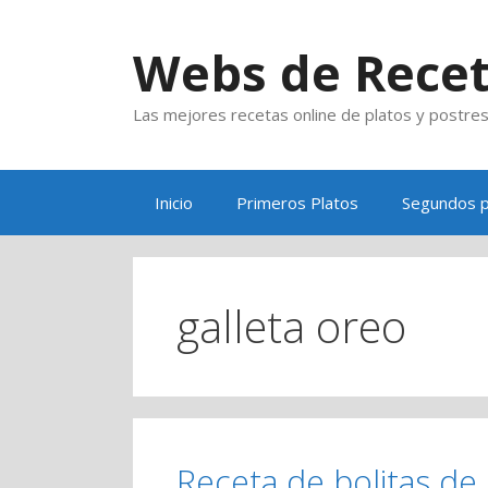
Saltar
al
Webs de Rece
contenido
Las mejores recetas online de platos y postre
Inicio
Primeros Platos
Segundos p
galleta oreo
Receta de bolitas de 