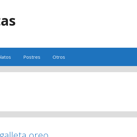
tas
s
latos
Postres
Otros
galleta oreo