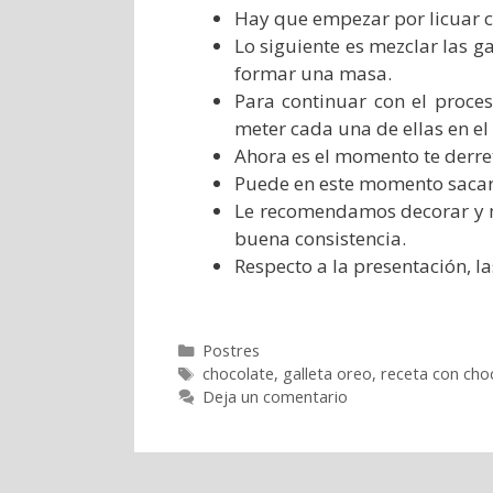
Hay que empezar por licuar c
Lo siguiente es mezclar las 
formar una masa.
Para continuar con el proces
meter cada una de ellas en e
Ahora es el momento te derret
Puede en este momento sacar l
Le recomendamos decorar y m
buena consistencia.
Respecto a la presentación, l
Categorías
Postres
Etiquetas
chocolate
,
galleta oreo
,
receta con cho
Deja un comentario