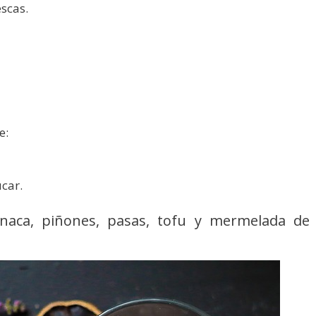
scas.
e:
car.
inaca, piñones, pasas, tofu y mermelada de