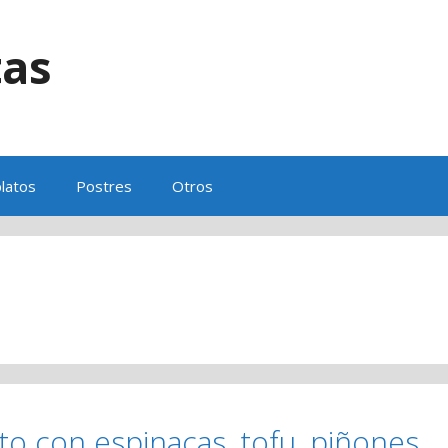
tas
s
latos
Postres
Otros
to con espinacas, tofu, piñones,