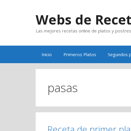
Saltar
al
Webs de Rece
contenido
Las mejores recetas online de platos y postre
Inicio
Primeros Platos
Segundos p
pasas
Receta de primer pla