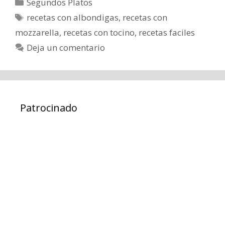
Categorías
Segundos Platos
Etiquetas
recetas con albondigas
,
recetas con
mozzarella
,
recetas con tocino
,
recetas faciles
Deja un comentario
Patrocinado