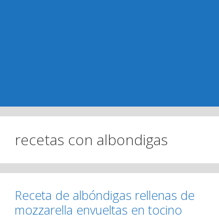
recetas con albondigas
Receta de albóndigas rellenas de
mozzarella envueltas en tocino