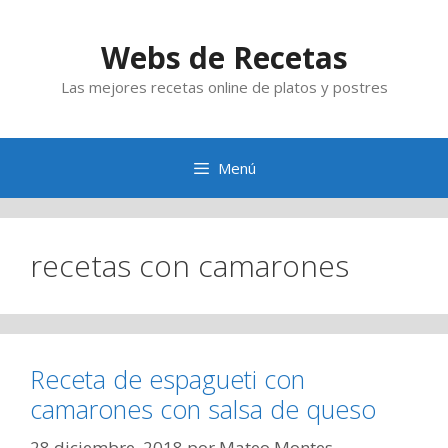
Saltar
al
Webs de Recetas
contenido
Las mejores recetas online de platos y postres
Menú
recetas con camarones
Receta de espagueti con
camarones con salsa de queso
28 diciembre, 2018
por
Mateo Montes