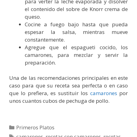
para verter la leche evaporada y disolver
el contenido del sobre de Knorr crema de
queso.
Cocine a fuego bajo hasta que pueda
espesar la salsa, mientras mueve
constantemente.
Agregue que el espagueti cocido, los
camarones, para mezclar y servir la
preparación.
Una de las recomendaciones principales en este
caso para que su receta sea perfecta o en caso
que lo prefiera, es sustituir los
camarones
por
unos cuantos cubos de pechuga de pollo.
Categorías
Primeros Platos
Etiquetas
camarones
,
recetas con camarones
,
recetas