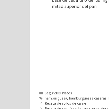
base de cada uno de los ing
mitad superior del pan.
Categorías
Segundos Platos
Etiquetas
hamburguesa
,
hamburguesas caseras
,
Receta de rollos de carne
Receta de salmón al horno con verdura