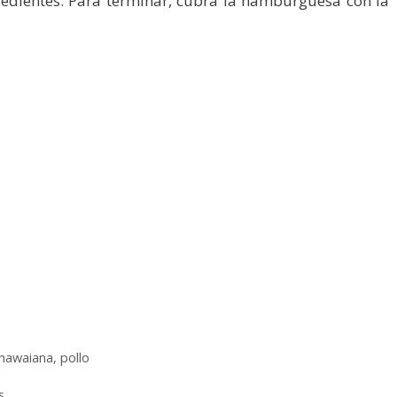
redientes. Para terminar, cubra la hamburguesa con la
hawaiana
,
pollo
s