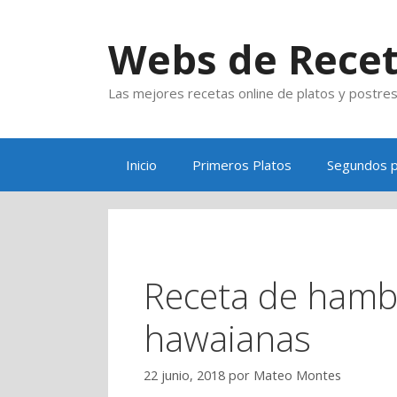
Saltar
al
Webs de Rece
contenido
Las mejores recetas online de platos y postre
Inicio
Primeros Platos
Segundos p
Receta de hamb
hawaianas
22 junio, 2018
por
Mateo Montes