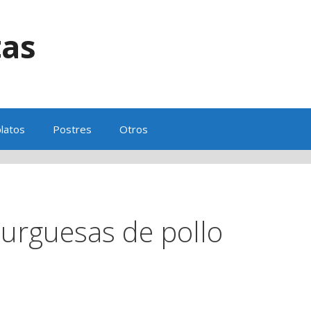
tas
s
latos
Postres
Otros
urguesas de pollo