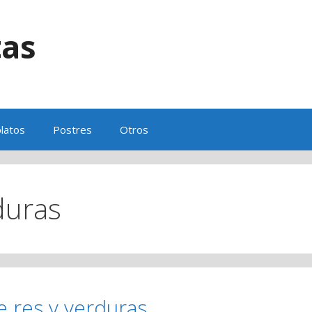
tas
s
latos
Postres
Otros
duras
e res y verduras