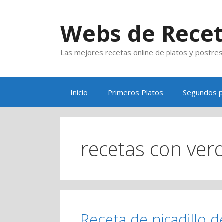
Saltar
al
Webs de Rece
contenido
Las mejores recetas online de platos y postre
Inicio
Primeros Platos
Segundos p
recetas con ver
Receta de picadillo d