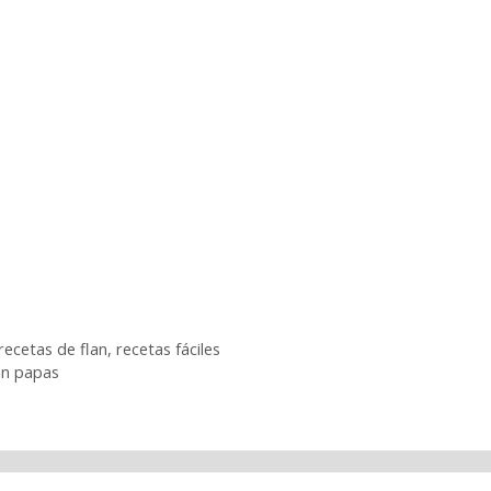
recetas de flan
,
recetas fáciles
on papas