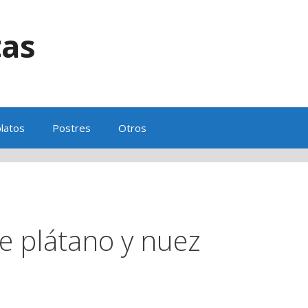
tas
s
latos
Postres
Otros
de plátano y nuez