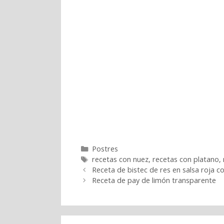
Categorías
Postres
Etiquetas
recetas con nuez
,
recetas con platano
,
Receta de bistec de res en salsa roja c
Receta de pay de limón transparente