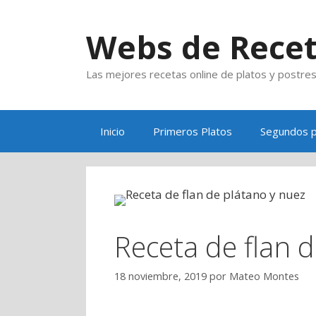
Saltar
al
Webs de Rece
contenido
Las mejores recetas online de platos y postre
Inicio
Primeros Platos
Segundos p
Receta de flan 
18 noviembre, 2019
por
Mateo Montes