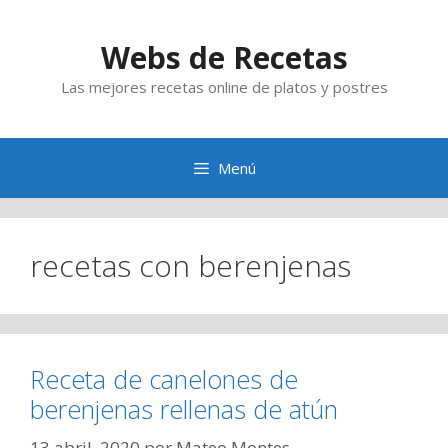
Saltar
al
Webs de Recetas
contenido
Las mejores recetas online de platos y postres
Menú
recetas con berenjenas
Receta de canelones de
berenjenas rellenas de atún
13 abril, 2020
por
Mateo Montes