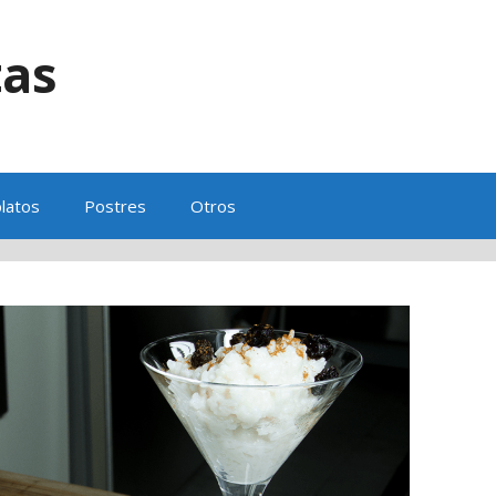
tas
s
latos
Postres
Otros