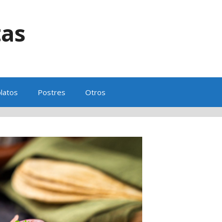
tas
s
latos
Postres
Otros