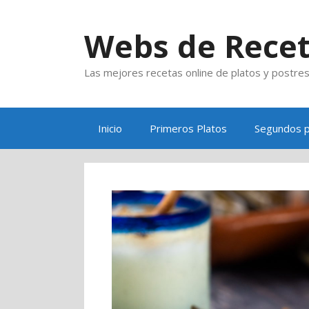
Saltar
al
Webs de Rece
contenido
Las mejores recetas online de platos y postre
Inicio
Primeros Platos
Segundos p