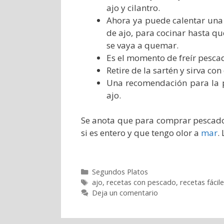
ajo y cilantro.
Ahora ya puede calentar una
de ajo, para cocinar hasta que 
se vaya a quemar.
Es el momento de freír pesca
Retire de la sartén y sirva con
Una recomendación para la p
ajo.
Se anota que para comprar pescado h
si es entero y que tengo olor a
mar
.
Categorías
Segundos Platos
Etiquetas
ajo
,
recetas con pescado
,
recetas fácil
Deja un comentario