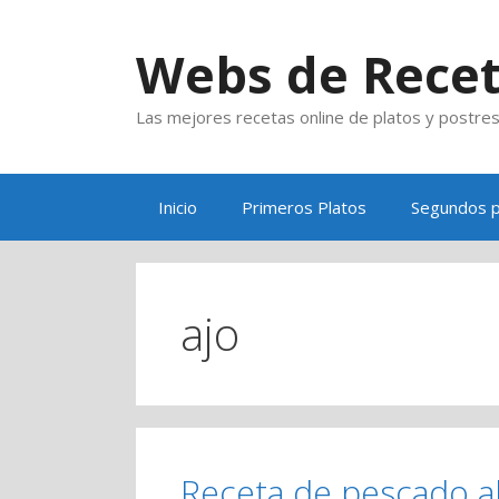
Saltar
al
Webs de Rece
contenido
Las mejores recetas online de platos y postre
Inicio
Primeros Platos
Segundos p
ajo
Receta de pescado a