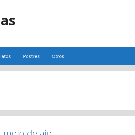
tas
s
latos
Postres
Otros
l mojo de ajo