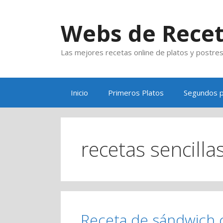
Saltar
al
Webs de Rece
contenido
Las mejores recetas online de platos y postre
Inicio
Primeros Platos
Segundos p
recetas sencilla
Receta de sándwich