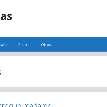
tas
s
latos
Postres
Otros
s
 croque madame